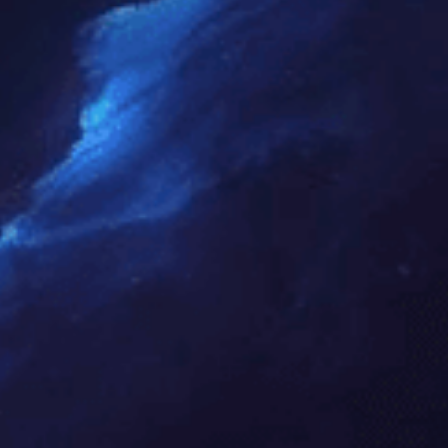
、轻工及城建等领域得到广泛使用。 远大始终贵
”的信念，将发展民族工业为己任，以科技创新为动
服务。
了解更多 >>
、研发、销售和服务，并拥有专业的团队为客户提供