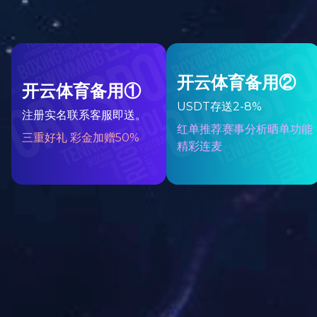
气动高温法兰球阀
气动V型球阀 VQ
Q641F-16P
16P
气动铸钢球阀Q641F-16C
UPVC气动三