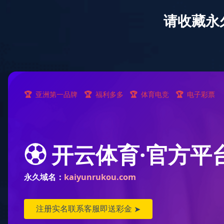
首页
（中国）有限