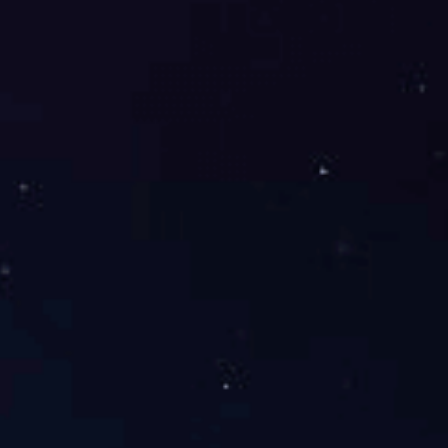
017
4-21
以科技为动力，以质量求生存
司设立了CAD阀门设计中心、运用行业领先的三维模拟制造
计系统，优化产品结构，保证了产品的研发质量和速度。远
人秉承以人为本谋发展、科技创新求进取的经营理
了解更多 >>