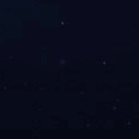
（中国）有限公司
电话: 18066444555
邮箱:
18066444555@163.com
地址：浙江温州市龙湾区滨海四道十路459号