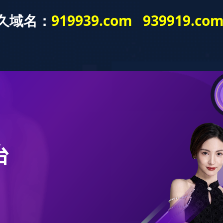
关于我们
（中国）有限公司
安博·体育平台
应用领域
公司