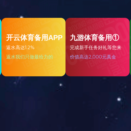
647Y-
三片式丝口球阀
气动
通球阀
气动三通丝口球阀
气