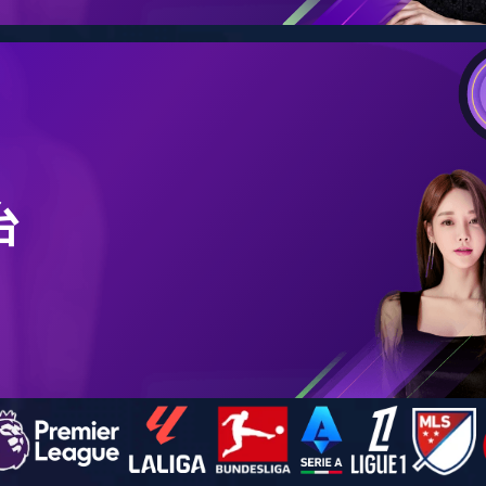
Our
Products
（中国）有限公司
气动球阀系列
电动球阀
法兰闸截止系列
螺纹球阀系列
螺纹闸截